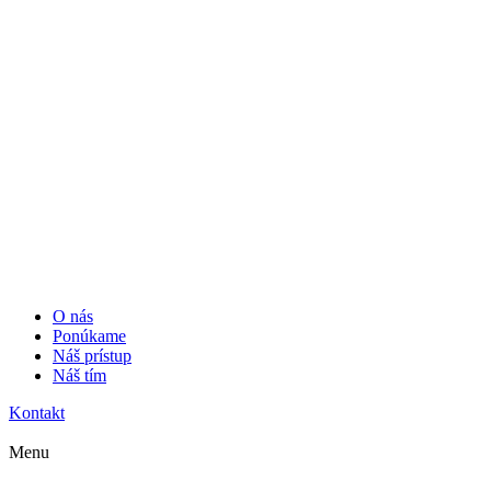
O nás
Ponúkame
Náš prístup
Náš tím
Kontakt
Menu