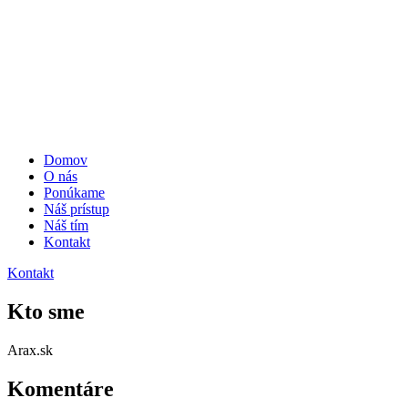
Domov
O nás
Ponúkame
Náš prístup
Náš tím
Kontakt
Kontakt
Kto sme
Arax.sk
Komentáre